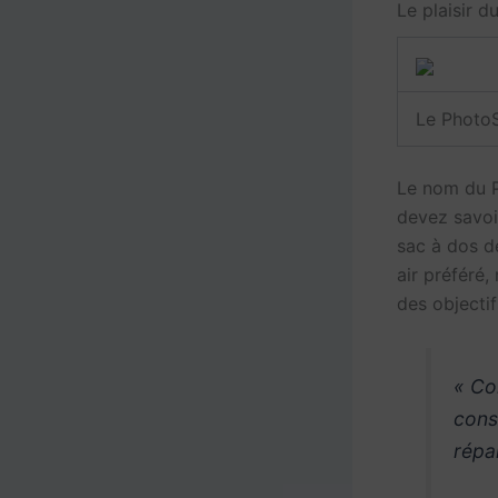
Le plaisir 
Le PhotoS
Le nom du P
devez savoir
sac à dos d
air préféré,
des objecti
« Co
cons
répa