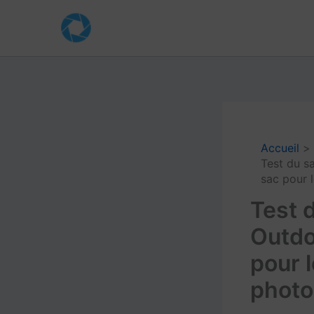
Aller
au
contenu
Accueil
Test du s
sac pour l
Test 
Outdo
pour l
photo