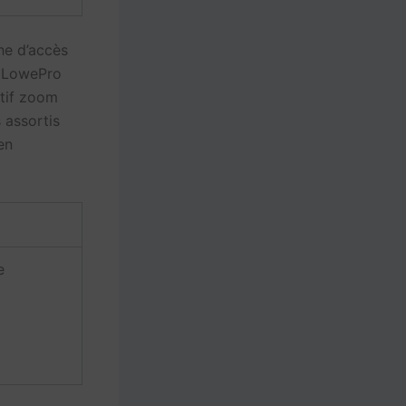
he d’accès
a LowePro
ctif zoom
 assortis
en
e