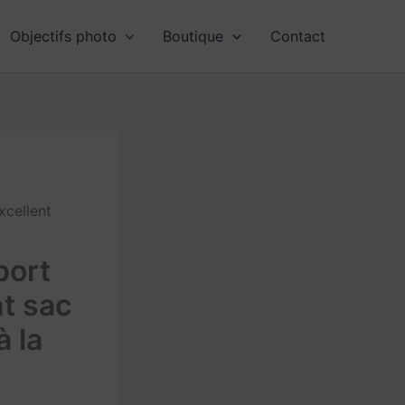
Objectifs photo
Boutique
Contact
xcellent
port
nt sac
à la