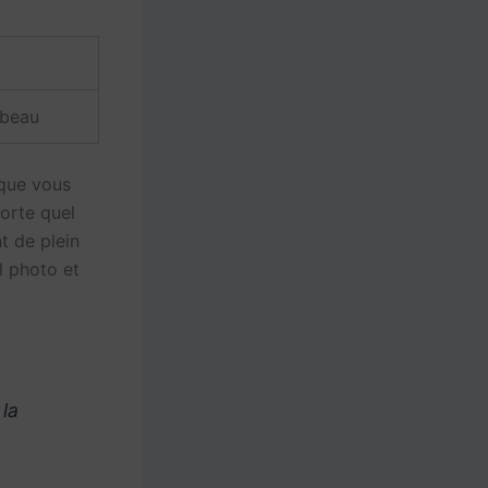
ibeau
que vous
porte quel
t de plein
l photo et
 la