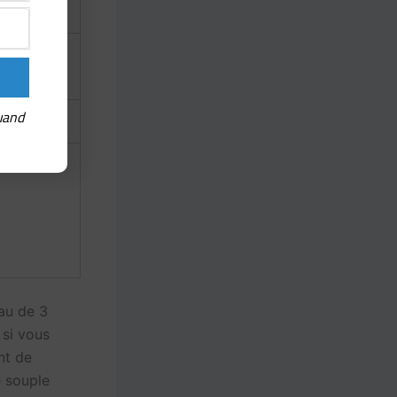
les à la
uand
sac à dos
eau de 3
 si vous
nt de
e souple