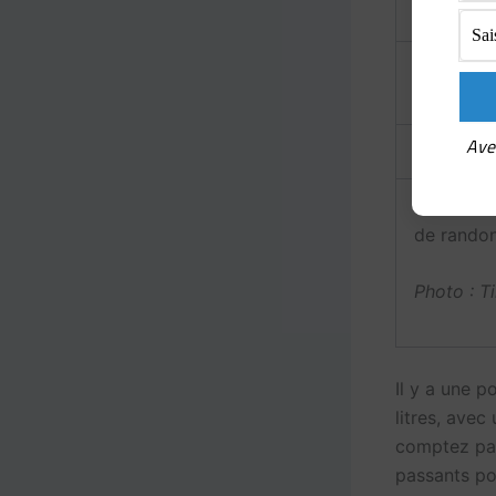
La poche 
rigueur)…
Ave
…et la ho
de rando
Photo : T
Il y a une p
litres, avec
comptez pas
passants po