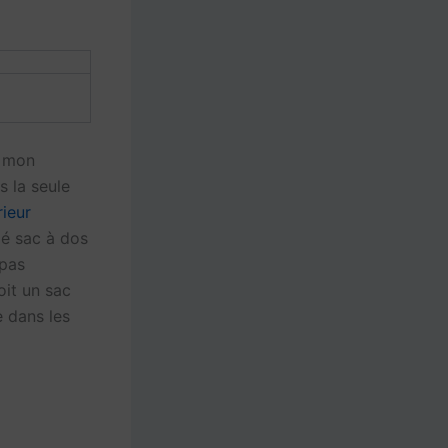
e mon
s la seule
rieur
ié sac à dos
 pas
oit un sac
e dans les