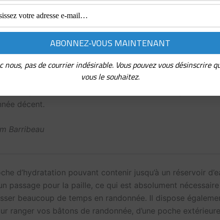
d’hydratation (qui peut doubler pour les ordinateurs portab
c nous, pas de courrier indésirable. Vous pouvez vous désinscrire q
vous le souhaitez.
usse de pluie incluse sont toutes les caractéristiques d’un 
nnée décent.
im Barribeau
oche d’hydratation pouvant contenir jusqu’à un réservoir d’
 un passage pour la paille, ce qui est absolument nécessaire
ser beaucoup de temps en randonnée. Il dispose égaleme
ur ranger vos bâtons de randonnée, d’une poche extérieur