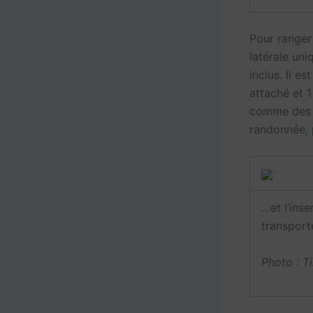
Pour ranger
latérale un
inclus. Il e
attaché et 1
comme des c
randonnée, 
…et l’inse
transport
Photo : T