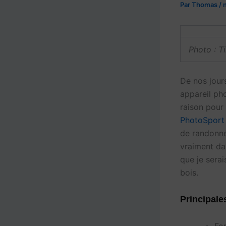
Par
Thomas
/
Photo : T
De nos jours
appareil pho
raison pour 
PhotoSport
de randonné
vraiment dan
que je sera
bois.
Principale