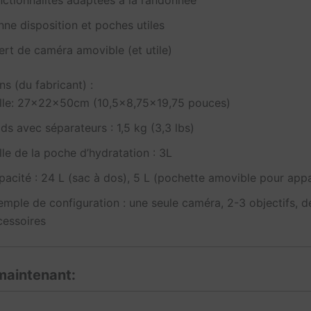
nctionnalités adaptées à la randonnée
ne disposition et poches utiles
ert de caméra amovible (et utile)
ns (du fabricant) :
ille: 27x22x50cm (10,5×8,75×19,75 pouces)
ds avec séparateurs : 1,5 kg (3,3 lbs)
lle de la poche d’hydratation : 3L
pacité : 24 L (sac à dos), 5 L (pochette amovible pour appa
emple de configuration : une seule caméra, 2-3 objectifs, d
cessoires
maintenant: