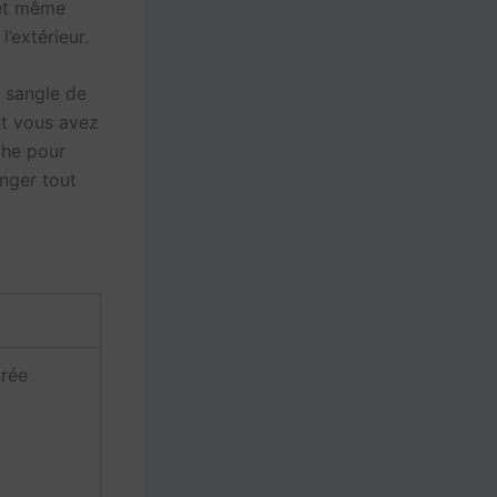
 et même
’extérieur.
 sangle de
nt vous avez
che pour
nger tout
trée