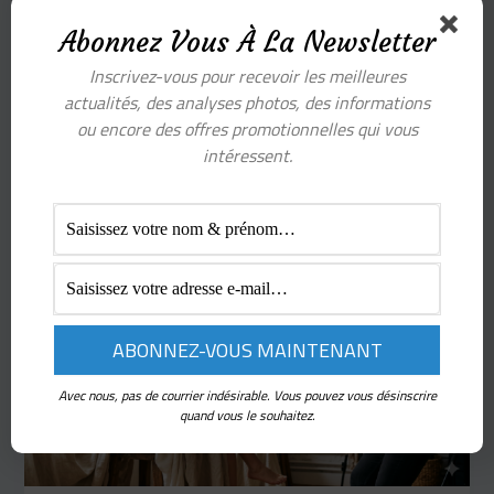
Photo Iris : prix, déroulement &
Abonnez Vous À La Newsletter
comment la réussir en 2026
Inscrivez-vous pour recevoir les meilleures
Thomas
/
mai 18, 2026
actualités, des analyses photos, des informations
La photo d’iris transforme votre œil en une œuvre
ou encore des offres promotionnelles qui vous
d’art en haute définition. Tarifs réels, déroulement
intéressent.
d’une séance, matériel pour
Avec nous, pas de courrier indésirable. Vous pouvez vous désinscrire
quand vous le souhaitez.