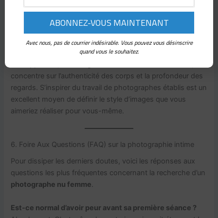
Parmi les requêtes populaires, on retrouve souvent la
question :
Qui est Raphaële Kriegel ?
Raphaële Kriegel est
une photographe française reconnue, souvent associée à
Avec nous, pas de courrier indésirable. Vous pouvez vous désinscrire
quand vous le souhaitez.
l’exploration de l’intime, du nu et du portrait psychologique.
Son approche, très éloignée des standards de la mode, se
concentre sur l’authenticité des corps et la profondeur des
regards. S’inspirer du travail de photographes établis est un
excellent moyen de définir le style d’images que vous
aimeriez réaliser pour vous-même.
6. Foire Aux Questions (FAQ) sur la photographie intime
Pour dissiper les derniers doutes, voici les réponses aux
questions les plus fréquentes concernant la recherche d’un
photographe nu femme
.
Est-ce normal d’avoir peur avant sa première séance ?