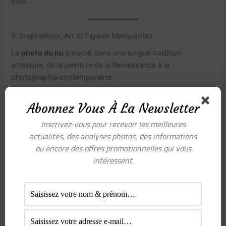
êtes.
5. Inspirations, Art et Figures Marquantes
La
photo du nu
s’inscrit dans une longue tradition
artistique, de la peinture de la Renaissance à la
photographie contemporaine.
L’héritage historique
Abonnez Vous À La Newsletter
Inscrivez-vous pour recevoir les meilleures
Si vous vous demandez « Quel est le tableau de nu le plus
actualités, des analyses photos, des informations
connu ? » (une question fréquente !), on pense
ou encore des offres promotionnelles qui vous
immédiatement à
L’Origine du monde
de Gustave Courbet
intéressent.
ou à
La Naissance de Vénus
de Botticelli. En photographie,
des figures comme Helmut Newton ou Peter Lindbergh ont
révolutionné la façon de photographier les femmes, mêlant
force, vulnérabilité et puissance.
Des artistes contemporains à connaître