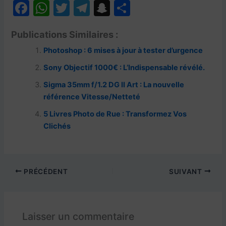
F
W
T
T
S
P
a
h
w
el
n
ar
Publications Similaires :
c
at
itt
e
a
ta
Photoshop : 6 mises à jour à tester d’urgence
e
s
er
gr
p
g
b
A
a
c
er
Sony Objectif 1000€ : L’Indispensable révélé.
o
p
m
h
Sigma 35mm f/1.2 DG II Art : La nouvelle
référence Vitesse/Netteté
o
p
at
5 Livres Photo de Rue : Transformez Vos
k
Clichés
PRÉCÉDENT
SUIVANT
Laisser un commentaire