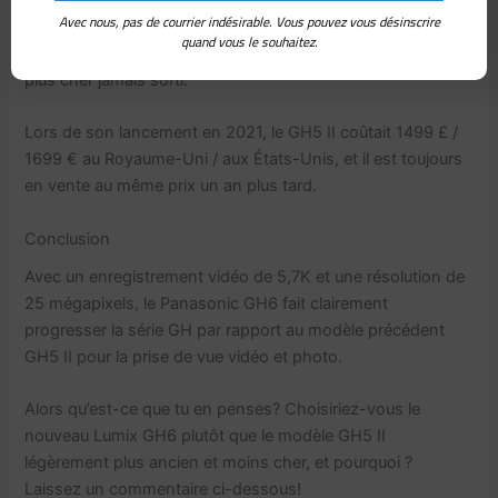
Avec nous, pas de courrier indésirable. Vous pouvez vous désinscrire
corps, est de 1999 £ au Royaume-Uni et de 2199 € aux
quand vous le souhaitez.
États-Unis, ce qui en fait l’appareil photo de la série GH le
plus cher jamais sorti.
Lors de son lancement en 2021, le GH5 II coûtait 1499 £ /
1699 € au Royaume-Uni / aux États-Unis, et il est toujours
en vente au même prix un an plus tard.
Conclusion
Avec un enregistrement vidéo de 5,7K et une résolution de
25 mégapixels, le Panasonic GH6 fait clairement
progresser la série GH par rapport au modèle précédent
GH5 II pour la prise de vue vidéo et photo.
Alors qu’est-ce que tu en penses? Choisiriez-vous le
nouveau Lumix GH6 plutôt que le modèle GH5 II
légèrement plus ancien et moins cher, et pourquoi ?
Laissez un commentaire ci-dessous!