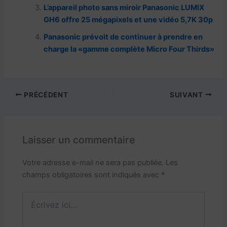
L’appareil photo sans miroir Panasonic LUMIX
o
p
at
GH6 offre 25 mégapixels et une vidéo 5,7K 30p
k
Panasonic prévoit de continuer à prendre en
charge la «gamme complète Micro Four Thirds»
PRÉCÉDENT
SUIVANT
Laisser un commentaire
Votre adresse e-mail ne sera pas publiée.
Les
champs obligatoires sont indiqués avec
*
Écrivez
ici…