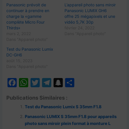
Panasonic prévoit de
L’appareil photo sans miroir
continuer à prendre en
Panasonic LUMIX GH6
charge la «gamme
offre 25 mégapixels et une
complète Micro Four
vidéo 5,7K 30p
Thirds»
février 24, 2022
mars 2, 2022
Dans "Appareil photo"
Dans "Appareil photo"
Test du Panasonic Lumix
DC-GH6
août 15, 2023
Dans "Appareil photo"
F
W
T
T
S
P
a
h
w
el
n
ar
Publications Similaires :
c
at
itt
e
a
ta
Test du Panasonic Lumix S 35mm F1.8
e
s
er
gr
p
g
b
A
a
c
er
Panasonic LUMIX S 35mm F1.8 pour appareils
photo sans miroir plein format à monture L
o
p
m
h