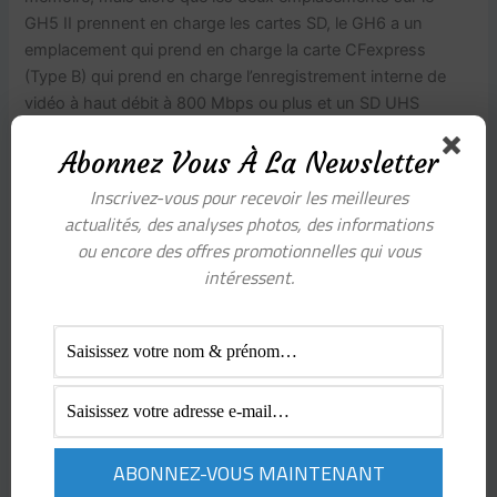
GH5 II prennent en charge les cartes SD, le GH6 a un
emplacement qui prend en charge la carte CFexpress
(Type B) qui prend en charge l’enregistrement interne de
vidéo à haut débit à 800 Mbps ou plus et un SD UHS
Emplacement V90 II.
Abonnez Vous À La Newsletter
Vie de la batterie
Inscrivez-vous pour recevoir les meilleures
actualités, des analyses photos, des informations
Le GH5 II utilise la batterie DMW-BLK22 pour fournir jusqu’à
ou encore des offres promotionnelles qui vous
410 images fixes ou 140 minutes de vidéo.
intéressent.
Le Panasonic GH6 utilise exactement la même batterie que
le GH5 II, mais la durée de vie est réduite à un maximum de
380 images fixes / 100 minutes de vidéo lors de l’utilisation
d’une carte mémoire SD ou 350 images / 90 minutes de
vidéo lors de l’utilisation d’une carte CFexpress.
Prix
Le prix du nouveau Panasonic GH6, uniquement pour le