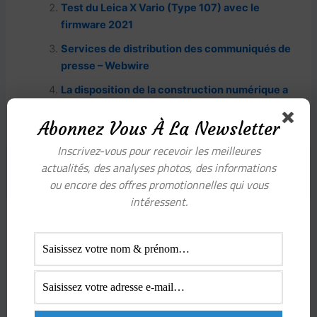
b
A
a
c
er
Test du Leica X Vario (Type 107) avec le
firmware 2021
o
p
m
h
Services de distribution des communiqués de
o
p
at
presse – Webwire
k
La disposition de la construction numérique a
rendu facile
Abonnez Vous À La Newsletter
Inscrivez-vous pour recevoir les meilleures
actualités, des analyses photos, des informations
PRÉCÉDENT
SUIVANT
ou encore des offres promotionnelles qui vous
intéressent.
Laisser un commentaire
Votre adresse e-mail ne sera pas publiée.
Les
champs obligatoires sont indiqués avec
*
Écrivez