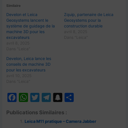
Similaire
Develon et Leica
Zquip, partenaire de Leica
Geosystems lancent le
Geosystems pour la
système de guidage de la
construction durable
machine 3D pour les
avril 8, 2025
excavateurs
Dans "Leica"
avril 8, 2025
Dans "Leica"
Develon, Leica lance les
conseils de machine 3D
pour les excavateurs
avril 10, 2025
Dans "Leica"
F
W
T
T
S
P
a
h
w
el
n
ar
Publications Similaires :
c
at
itt
e
a
ta
Leica M11 pratique – Camera Jabber
e
s
er
gr
p
g