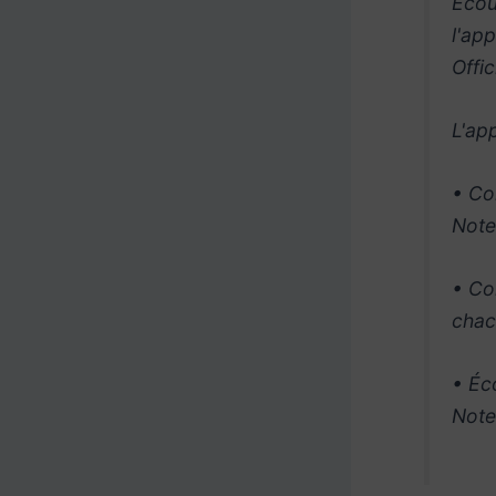
Écou
l'ap
Offi
L'ap
• Co
Note
• Co
chac
• Éc
Note