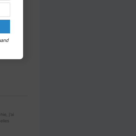
uand
e, j'ai
elles