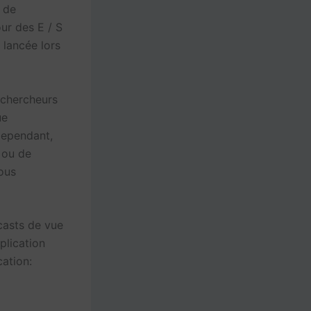
t de
our des E / S
 lancée lors
 chercheurs
ue
Cependant,
s ou de
ous
casts de vue
plication
cation: