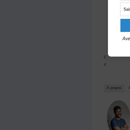
Ave
€
€
À propos