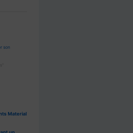
r son
s"
nts Material
vant un