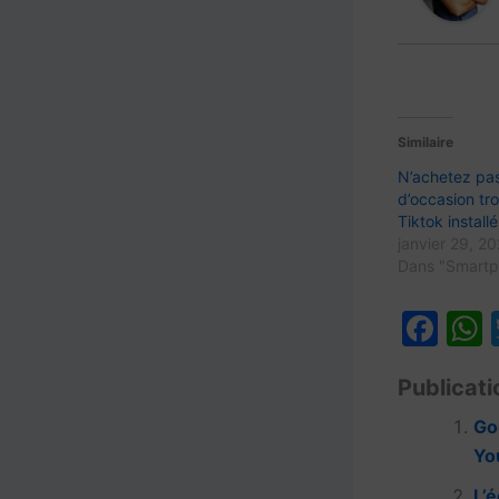
Similaire
N’achetez pas
d’occasion tr
Tiktok installé
janvier 29, 2
Dans "Smartp
F
a
Publicati
c
a
e
Go
Yo
b
L’é