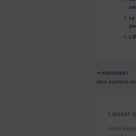
o
ce
o
Le
k
pe
L’i
PRÉCÉDENT
Laisser 
Votre adres