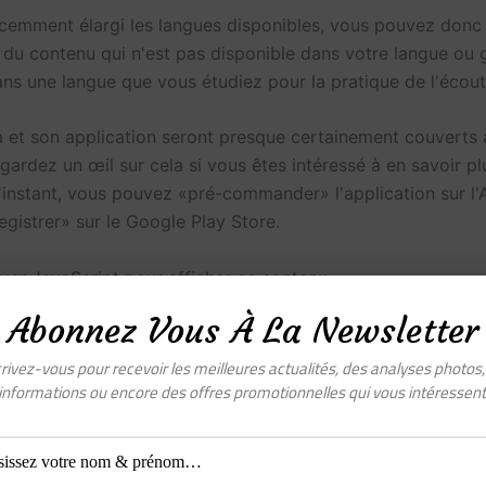
cemment élargi les langues disponibles, vous pouvez donc
u contenu qui n'est pas disponible dans votre langue ou 
ns une langue que vous étudiez pour la pratique de l'écout
et son application seront presque certainement couverts à
gardez un œil sur cela si vous êtes intéressé à en savoir pl
 l'instant, vous pouvez «pré-commander» l'application sur l
egistrer» sur le Google Play Store.
iver JavaScript pour afficher ce contenu
Abonnez Vous À La Newsletter
rivez-vous pour recevoir les meilleures actualités, des analyses photos
informations ou encore des offres promotionnelles qui vous intéressent