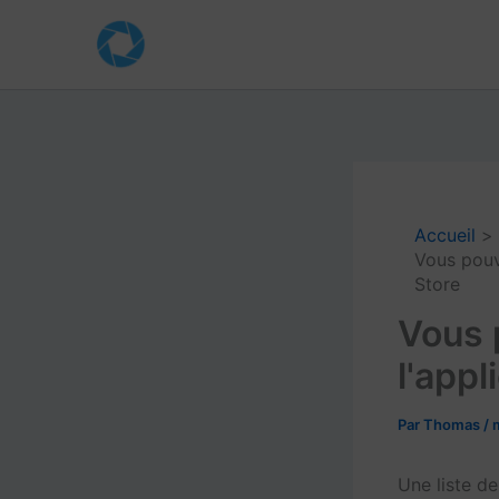
Aller
au
contenu
Accueil
Vous pouv
Store
Vous 
l'app
Par
Thomas
/
Une liste d