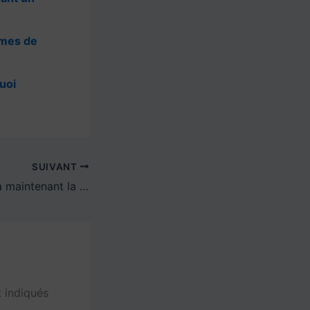
èmes de
quoi
SUIVANT
Samsung réparera maintenant la barre pour les téléphones Flip Galaxy Z, mais pas de tout moment
 indiqués