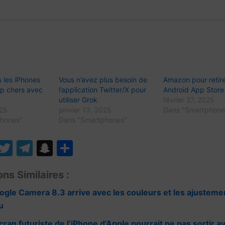
 les iPhones
Vous n’avez plus besoin de
Amazon pour retire
op chers avec
l’application Twitter/X pour
Android App Store
utiliser Grok
février 27, 2025
025
janvier 13, 2025
Dans "Smartphone
hones"
Dans "Smartphones"
W
T
T
S
P
h
w
el
n
ar
ons Similaires :
t
itt
e
a
ta
s
er
gr
p
g
ogle Camera 8.3 arrive avec les couleurs et les ajusteme
u
A
a
c
er
cran futuriste de l’iPhone d’Apple pourrait ne pas sortir a