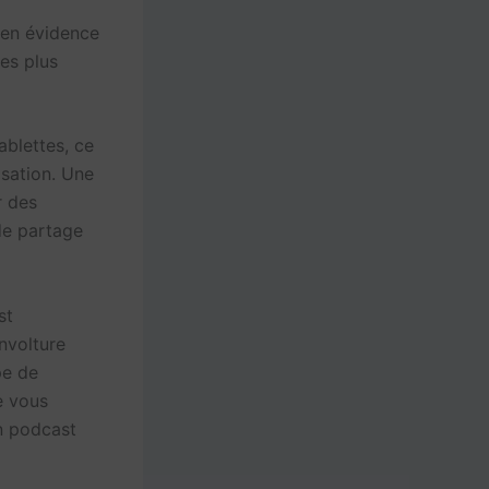
 en évidence
es plus
ablettes, ce
lisation. Une
r des
 de partage
st
involture
pe de
e vous
un podcast