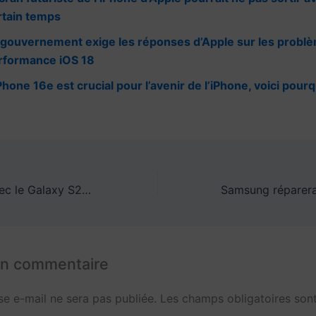
p
m
h
rtain temps
p
at
 gouvernement exige les réponses d’Apple sur les probl
rformance iOS 18
Phone 16e est crucial pour l’avenir de l’iPhone, voici pour
Mon aventure avec le Galaxy S25 Ultra a seulement confirmé ce que je ressens à ce sujet
un commentaire
se e-mail ne sera pas publiée.
Les champs obligatoires sont