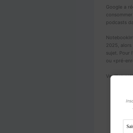
Google a ré
consommer d
podcasts da
Notebooklm 
2025, alors 
sujet. Pour
ou «pré-enr
Veuillez act
Insc