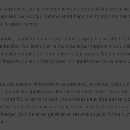
s surprenant, car la fonctionnalité du podcast IA a été mise
 reprises par Google comme étant l'une des fonctionnalités l
de la plate-forme.
obile, l'application sera également disponible sur iPad et t
e faciliter l'utilisation et le multitâche par rapport à son uti
onnalité soignée de l'application est la possibilité d'envoye
n'importe où sur votre appareil à l'application via le menu
vez pas essayé Notebooklm auparavant, un niveau gratuit e
t la nouvelle application devrait faciliter le tester avec dés
ur votre PC et en faire tout. Vous n'êtes peut-être pas le ty
ecture de lecture, mais c'est une toute autre histoire lorsqu
charger l'article et en générer un résumé sous la forme d'
nnel.