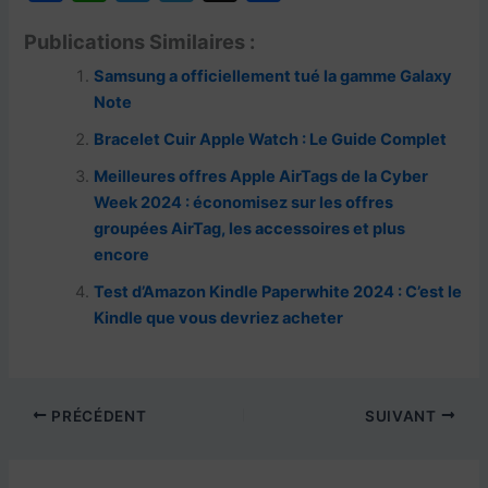
a
h
w
el
n
ar
Publications Similaires :
c
at
itt
e
a
ta
Samsung a officiellement tué la gamme Galaxy
e
s
er
gr
p
g
Note
b
A
a
c
er
Bracelet Cuir Apple Watch : Le Guide Complet
o
p
m
h
Meilleures offres Apple AirTags de la Cyber ​​
o
p
at
Week 2024 : économisez sur les offres
k
groupées AirTag, les accessoires et plus
encore
Test d’Amazon Kindle Paperwhite 2024 : C’est le
Kindle que vous devriez acheter
PRÉCÉDENT
SUIVANT