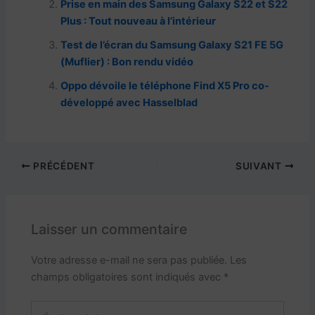
Prise en main des Samsung Galaxy S22 et S22
o
p
m
h
Plus : Tout nouveau à l’intérieur
o
p
at
Test de l’écran du Samsung Galaxy S21 FE 5G
k
(Muflier) : Bon rendu vidéo
Oppo dévoile le téléphone Find X5 Pro co-
développé avec Hasselblad
PRÉCÉDENT
SUIVANT
Laisser un commentaire
Votre adresse e-mail ne sera pas publiée.
Les
champs obligatoires sont indiqués avec
*
Écrivez