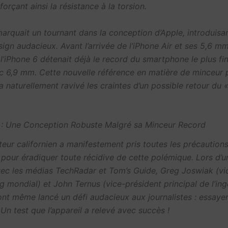
forçant ainsi la résistance à la torsion.
marquait un tournant dans la conception d’Apple, introduisa
ign audacieux. Avant l’arrivée de l’iPhone Air et ses 5,6 m
 l’iPhone 6 détenait déjà le record du smartphone le plus fin
 6,9 mm. Cette nouvelle référence en matière de minceur 
 a naturellement ravivé les craintes d’un possible retour du
r : Une Conception Robuste Malgré sa Minceur Record
teur californien a manifestement pris toutes les précaution
 pour éradiquer toute récidive de cette polémique. Lors d’u
vec les médias
TechRadar
et
Tom’s Guide
, Greg Joswiak (vi
 mondial) et John Ternus (vice-président principal de l’ing
ont même lancé un défi audacieux aux journalistes : essayer
. Un test que l’appareil a relevé avec succès !