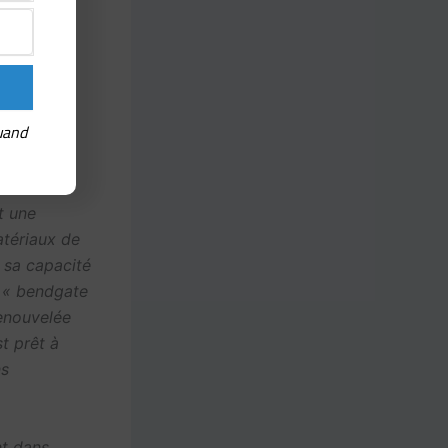
e charnière
 qu’Apple
s avant de
uand
t une
atériaux de
 sa capacité
u « bendgate
renouvelée
st prêt à
ns
nt dans