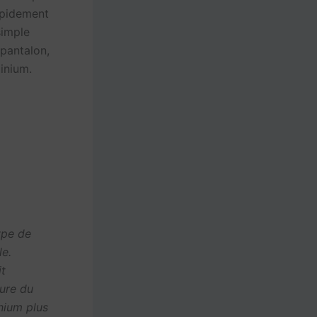
rapidement
simple
pantalon,
inium.
ype de
le.
it
ture du
inium plus