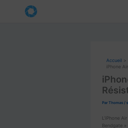
Aller
au
contenu
Accueil
iPhone Air
iPhon
Résist
Par
Thomas
/
L’iPhone Ai
Bendgate »