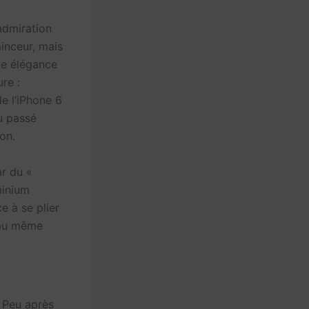
admiration
minceur, mais
te élégance
re :
e l’iPhone 6
du passé
ron.
ar du «
minium
e à se plier
 au même
. Peu après