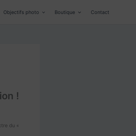
Objectifs photo
Boutique
Contact
!
ion !
ctre du «