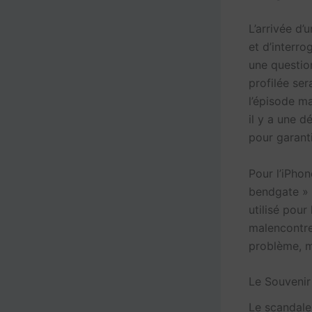
L’arrivée d’
et d’interro
une questio
profilée ser
l’épisode m
il y a une d
pour garanti
Pour l’iPho
bendgate » q
utilisé pou
malencontre
problème, ma
Le Souvenir
Le scandale 