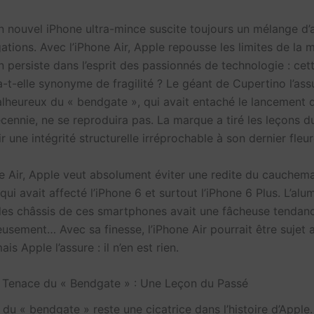
un nouvel iPhone ultra-mince suscite toujours un mélange d’
gations. Avec l’iPhone Air, Apple repousse les limites de la 
n persiste dans l’esprit des passionnés de technologie : cet
a-t-elle synonyme de fragilité ? Le géant de Cupertino l’assu
alheureux du « bendgate », qui avait entaché le lancement d
écennie, ne se reproduira pas. La marque a tiré les leçons 
r une intégrité structurelle irréprochable à son dernier fleu
ne Air, Apple veut absolument éviter une redite du cauchem
ui avait affecté l’iPhone 6 et surtout l’iPhone 6 Plus. L’alu
r les châssis de ces smartphones avait une fâcheuse tendanc
usement… Avec sa finesse, l’iPhone Air pourrait être sujet
is Apple l’assure : il n’en est rien.
 Tenace du « Bendgate » : Une Leçon du Passé
du « bendgate » reste une cicatrice dans l’histoire d’Apple