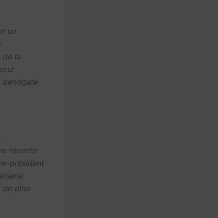
nt un
m
 de la
pour
 « bendgate
s
ne récente
ce-président
énierie
 de plier