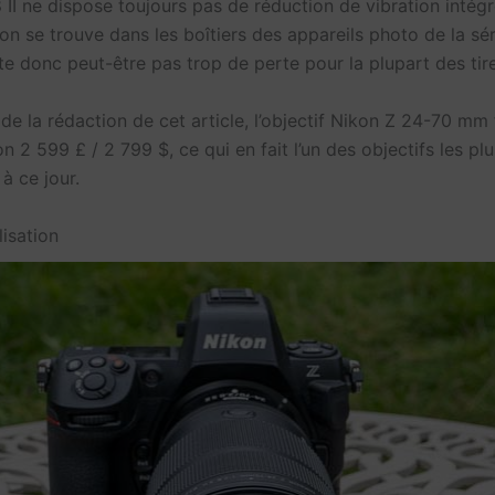
 II ne dispose toujours pas de réduction de vibration intég
ion se trouve dans les boîtiers des appareils photo de la sér
te donc peut-être pas trop de perte pour la plupart des tire
 la rédaction de cet article, l’objectif Nikon Z 24-70 mm f
n 2 599 £ / 2 799 $, ce qui en fait l’un des objectifs les pl
à ce jour.
ilisation