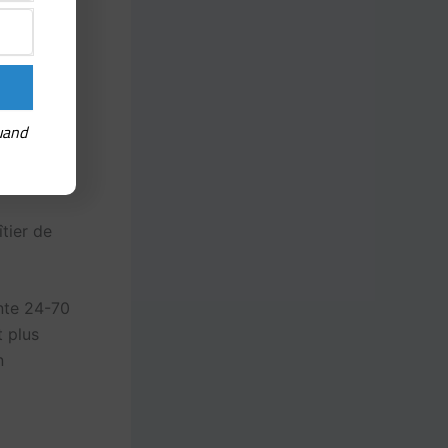
uand
îtier de
ante 24-70
t plus
n