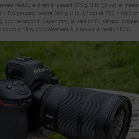
ement réduit, le premier pesant 675 g (1 lb 7,9 oz) et mesu
 x 5,6 pouces) contre 500 g (1 lb, 1,7 oz) et 77,5 x 88,5 
) pour le second. Cependant, la version F4 s’étend lorsque
 zoom arrière, contrairement à la nouvelle version F2.8.