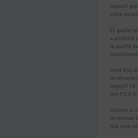
objectif pr
cette versi
Et quelle re
a amélioré 
la qualité d
fonctionnali
Doté d’un z
se rétracte 
objectif 24
mm f/2,8 le 
Comme si cel
du moteur à
fois plus ra