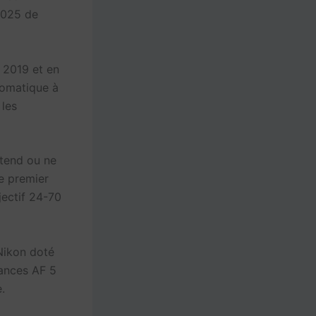
2025 de
e 2019 et en
tomatique à
 les
étend ou ne
le premier
ectif 24-70
 Nikon doté
mances AF 5
.