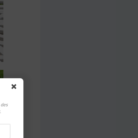
, des
.