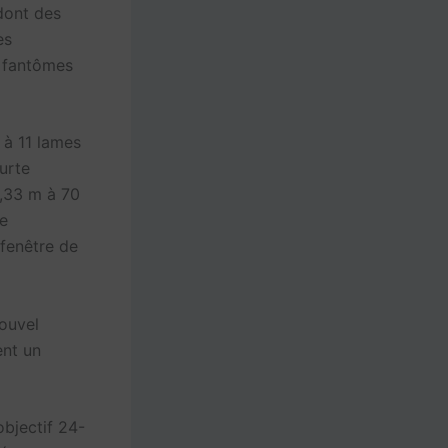
dont des
es
 fantômes
 à 11 lames
ourte
,33 m à 70
de
fenêtre de
ouvel
ent un
objectif 24-