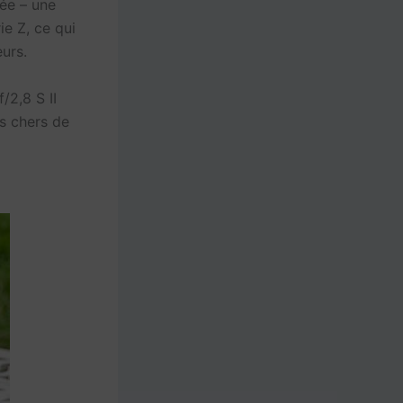
rée – une
ie Z, ce qui
urs.
/2,8 S II
us chers de