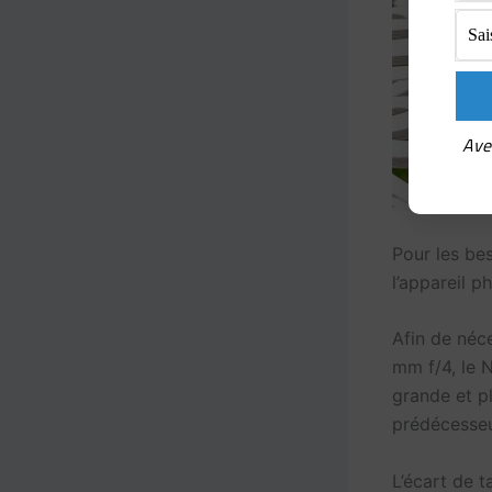
Ave
Pour les bes
l’appareil p
Afin de néce
mm f/4, le 
grande et p
prédécesseu
L’écart de t