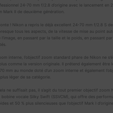
ofessionnel 24-70 mm f/2.8 d’origine avec le lancement en 
on Mark II de deuxième génération.
fonte ! Nikon a repris le déjà excellent 24-70 mm f/2.8 S d
presque tous les aspects, de la vitesse de mise au point au
e l’image, en passant par la taille et le poids, en passant par
tés.
oom interne, l’objectif zoom standard phare de Nikon ne s’
plus comme la version originale. Il prétend également être 
-70 mm au monde doté d’un zoom interne et également l’obj
plus léger de sa catégorie.
a ne suffisait pas, il s’agit du tout premier objectif zoom
 bobine vocale Silky Swift (SSVCM), qui offre des perfor
pides et 50 % plus silencieuses que l’objectif Mark I d’origine