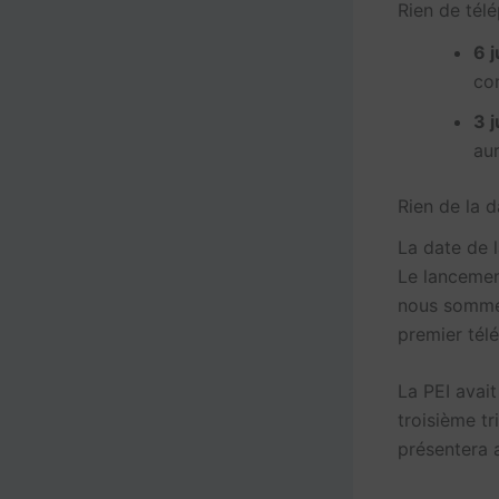
Rien de tél
6 j
co
3 j
aur
Rien de la d
La date de 
Le lancemen
nous sommes
premier tél
La PEI avai
troisième tr
présentera 