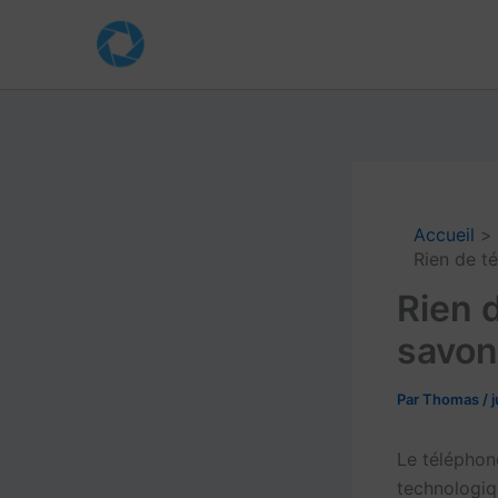
Aller
au
contenu
Accueil
Rien de t
Rien 
savon
Par
Thomas
/
j
Le téléphon
technologiq