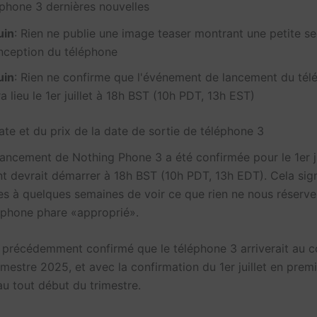
éphone 3 dernières nouvelles
uin
: Rien ne publie une image teaser montrant une petite se
nception du téléphone
uin
: Rien ne confirme que l'événement de lancement du tél
a lieu le 1er juillet à 18h BST (10h PDT, 13h EST)
ate et du prix de la date de sortie de téléphone 3
lancement de Nothing Phone 3 a été confirmée pour le 1er ju
t devrait démarrer à 18h BST (10h PDT, 13h EDT). Cela sign
 à quelques semaines de voir ce que rien ne nous réserve
éphone phare «approprié».
t précédemment confirmé que le téléphone 3 arriverait au c
imestre 2025, et avec la confirmation du 1er juillet en premie
au tout début du trimestre.