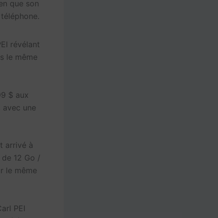
ien que son
 téléphone.
EI révélant
ns le même
99 $ aux
 avec une
t arrivé à
 de 12 Go /
ur le même
Carl PEI