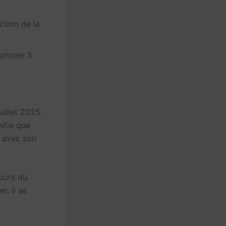
ction de la
éphone 3
illet 2025.
ifie que
 avec son
ours du
r, il se