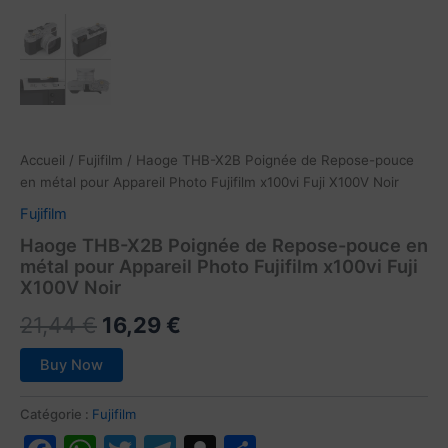
Accueil
/
Fujifilm
/ Haoge THB-X2B Poignée de Repose-pouce
en métal pour Appareil Photo Fujifilm x100vi Fuji X100V Noir
Fujifilm
Haoge THB-X2B Poignée de Repose-pouce en
métal pour Appareil Photo Fujifilm x100vi Fuji
X100V Noir
Le
Le
21,44
€
16,29
€
prix
prix
Buy Now
initial
actuel
Catégorie :
Fujifilm
était :
est :