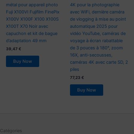
métal pour appareil photo
4K pour la photographie
Fuji X100VI Fujifilm FinePix
avec WiFi, dernière caméra
X100V X100F X100 X100S
de vlogging à mise au point
X100T X70 Noir avec
automatique 2025 pour
capuchon et kit de bague
vidéo YouTube, caméras de
d’adaptation 49 mm
voyage à écran rabattable
de 3 pouces à 180°, zoom
39,47
€
16X, anti-secousses,
Buy Now
caméras 4K avec carte SD, 2
piles
77,23
€
Buy Now
Catégories