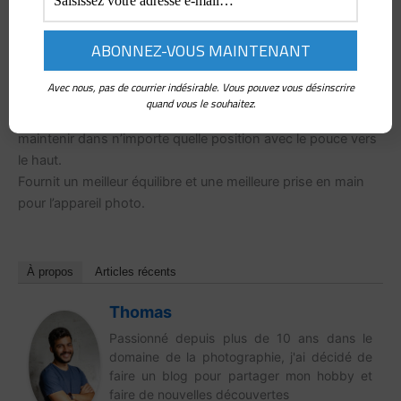
fournir un contact stable et protégé avec l’appareil photo.
Cette poignée offre une structure plus ergonomique à
l’appareil photo, permettant une meilleure utilisation d’une
seule main ainsi qu’un meilleur équilibre et moins de
Avec nous, pas de courrier indésirable. Vous pouvez vous désinscrire
pression de préhension requise lors de la prise de vue.
quand vous le souhaitez.
Vous pouvez saisir fermement l’appareil photo et le
maintenir dans n’importe quelle position avec le pouce vers
le haut.
Fournit un meilleur équilibre et une meilleure prise en main
pour l’appareil photo.
À propos
Articles récents
Thomas
Passionné depuis plus de 10 ans dans le
domaine de la photographie, j'ai décidé de
faire un blog pour partager mon hobby et
faire de nouvelles découvertes