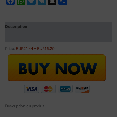
Facebook
WhatsApp
Twitter
Telegram
Snapchat
Partager
21,44 €.
16,29 €.
Description
Avis (0)
Price:
EUR21.44
- EUR16.29
Description du produit