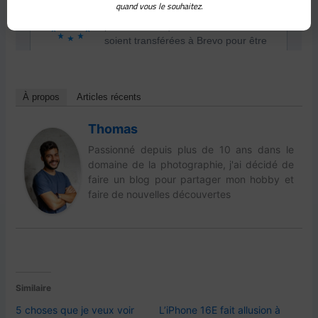
quand vous le souhaitez.
À propos
Articles récents
Thomas
Passionné depuis plus de 10 ans dans le
domaine de la photographie, j'ai décidé de
faire un blog pour partager mon hobby et
faire de nouvelles découvertes
Similaire
5 choses que je veux voir
L’iPhone 16E fait allusion à