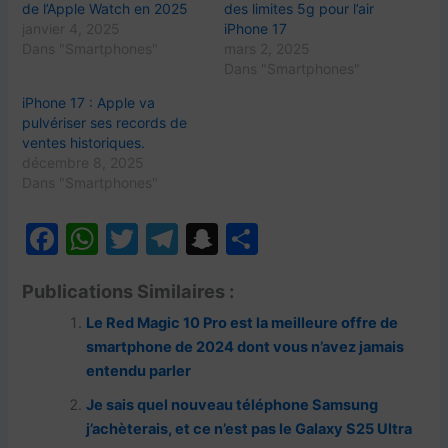
de l’Apple Watch en 2025
des limites 5g pour l’air
janvier 4, 2025
iPhone 17
Dans "Smartphones"
mars 2, 2025
Dans "Smartphones"
iPhone 17 : Apple va
pulvériser ses records de
ventes historiques.
décembre 8, 2025
Dans "Smartphones"
F
W
T
T
S
P
a
h
w
el
n
ar
Publications Similaires :
c
at
itt
e
a
ta
Le Red Magic 10 Pro est la meilleure offre de
e
s
er
gr
p
g
smartphone de 2024 dont vous n’avez jamais
b
A
a
c
er
entendu parler
o
p
m
h
Je sais quel nouveau téléphone Samsung
o
p
at
j’achèterais, et ce n’est pas le Galaxy S25 Ultra