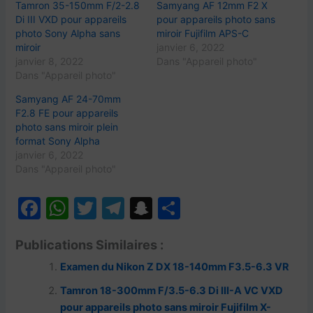
Tamron 35-150mm F/2-2.8
Samyang AF 12mm F2 X
Di III VXD pour appareils
pour appareils photo sans
photo Sony Alpha sans
miroir Fujifilm APS-C
miroir
janvier 6, 2022
janvier 8, 2022
Dans "Appareil photo"
Dans "Appareil photo"
Samyang AF 24-70mm
F2.8 FE pour appareils
photo sans miroir plein
format Sony Alpha
janvier 6, 2022
Dans "Appareil photo"
F
W
T
T
S
P
a
h
w
el
n
ar
Publications Similaires :
c
at
itt
e
a
ta
Examen du Nikon Z DX 18-140mm F3.5-6.3 VR
e
s
er
gr
p
g
b
A
a
c
er
Tamron 18-300mm F/3.5-6.3 Di III-A VC VXD
pour appareils photo sans miroir Fujifilm X-