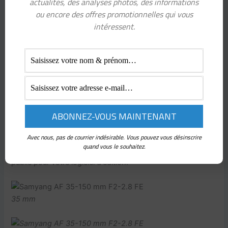
actualités, des analyses photos, des informations
ouverture de f/5,6 ou inférieure.
ou encore des offres promotionnelles qui vous
intéressent.
35 mm
150 mm
Distorsion
La distorsion en barillet est bien contrôlée, mais il y a une
certaine distorsion en coussinet évidente à 150 mm dans
Avec nous, pas de courrier indésirable. Vous pouvez vous désinscrire
les fichiers JPEG et RAW que vous devrez corriger en post-
quand vous le souhaitez.
traitement jusqu'à ce qu'un profil d'objectif approprié soit
publié pour votre logiciel d'édition.
35 mm