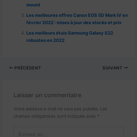
o
p
m
h
mount
o
p
at
Les meilleures offres Canon EOS 5D Mark IV en
k
février 2022 : mises à jour des stocks et prix
Les meilleurs étuis Samsung Galaxy S22
robustes en 2022
PRÉCÉDENT
SUIVANT
Laisser un commentaire
Votre adresse e-mail ne sera pas publiée.
Les
champs obligatoires sont indiqués avec
*
Écrivez
ici…