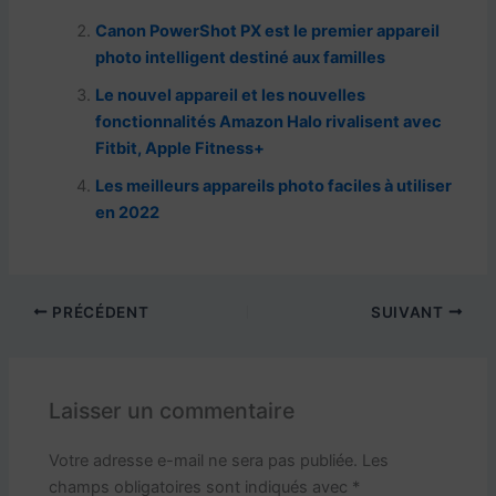
b
A
a
c
er
Canon PowerShot PX est le premier appareil
o
p
m
h
photo intelligent destiné aux familles
o
p
at
Le nouvel appareil et les nouvelles
k
fonctionnalités Amazon Halo rivalisent avec
Fitbit, Apple Fitness+
Les meilleurs appareils photo faciles à utiliser
en 2022
PRÉCÉDENT
SUIVANT
Laisser un commentaire
Votre adresse e-mail ne sera pas publiée.
Les
champs obligatoires sont indiqués avec
*