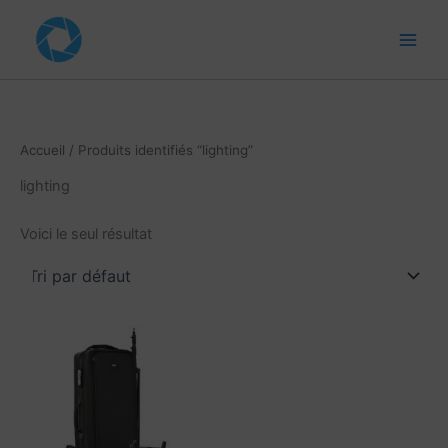
Aller
au
contenu
Accueil
/ Produits identifiés “lighting”
lighting
Voici le seul résultat