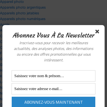
Appareil photo
Appareils photo argentiques
Appareils photo jetables
Appareils photo numériques
Apple
Astuces photos
Abonnez Vous À La Newsletter
CAMERAS
Canon
Inscrivez-vous pour recevoir les meilleures
Canon
actualités, des analyses photos, des informations
Fujifilm
ou encore des offres promotionnelles qui vous
Google
intéressent.
GUIDES
High-Tech
Kodak
Leica
Nikkor
Nikon
Nikon
Objectifs photo