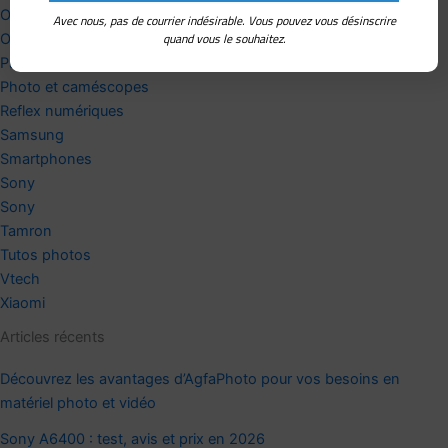
Olympus
Avec nous, pas de courrier indésirable. Vous pouvez vous désinscrire
quand vous le souhaitez.
Oppo
Panasonic
Photo et caméscopes
Reflex numériques
Samsung
Smartphones
Sony
Sony
Tamron
Tutos photos
Vtech
Xiaomi
Articles récents
Découvrez les avantages d’AgfaPhoto pour vos besoins en
matériel photo et vidéo
Sony A6400 : test, avis et prix en 2026